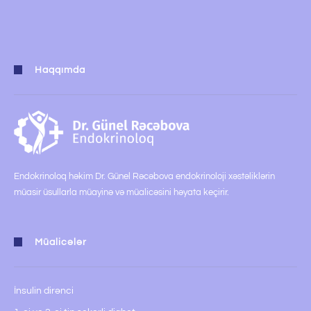
Haqqımda
Endokrinoloq həkim Dr. Günel Rəcəbova endokrinoloji xəstəliklərin
müasir üsullarla müayinə və müalicəsini həyata keçirir.
Müalicələr
İnsulin dirənci