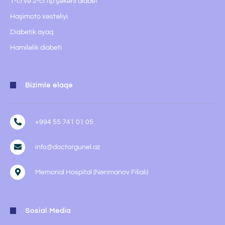
1-ci və 2-ci tip şəkərli diabet
Haşimoto xəstəliyi
Diabetik ayaq
Hamiləlik diabeti
Bizimlə əlaqə
+994 55 741 01 05
info@doctorgunel.az
Memorial Hospital (Nərimanov Filialı)
Sosial Media