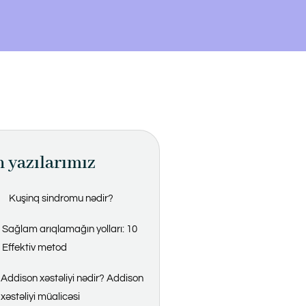
 yazılarımız
Kuşinq sindromu nədir?
Sağlam arıqlamağın yolları: 10
Effektiv metod
Addison xəstəliyi nədir? Addison
xəstəliyi müalicəsi