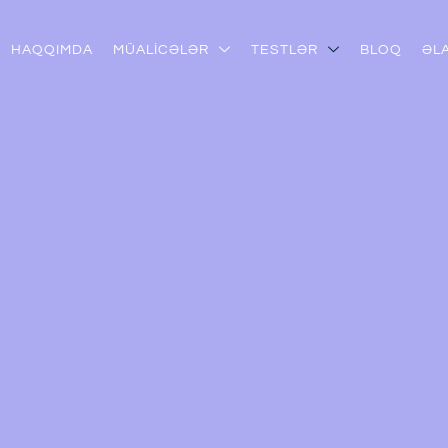
HAQQIMDA
MÜALİCƏLƏR
TESTLƏR
BLOQ
ƏL