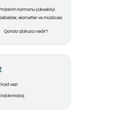
Prolaktin hormonu yüksəkliyi:
Səbəblər, əlamətlər və müalicəsi
Qanda qlükoza nədir?
g
iroid vəzi
Endokrinoloq