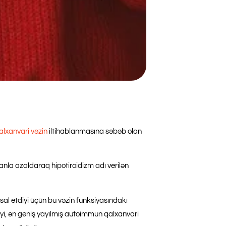
alxanvari vəzin
iltihablanmasına səbəb olan
anla azaldaraq hipotiroidizm adı verilən
al etdiyi üçün bu vəzin funksiyasındakı
iyi, ən geniş yayılmış autoimmun qalxanvari