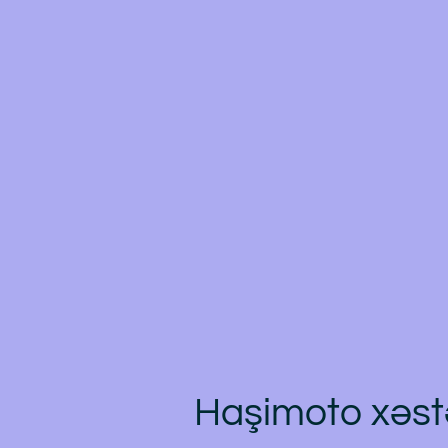
Haşimoto xəstə