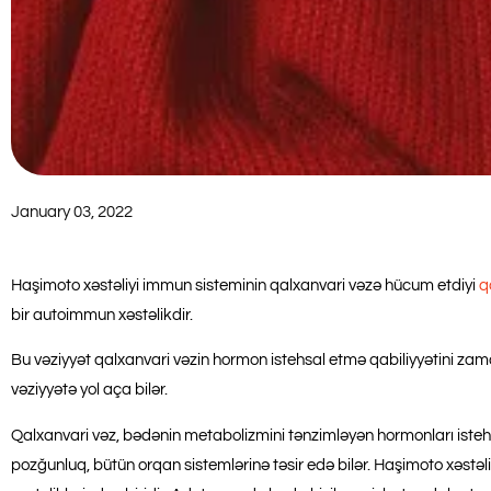
January 03, 2022
Haşimoto xəstəliyi immun sisteminin qalxanvari vəzə hücum etdiyi
q
bir autoimmun xəstəlikdir.
Bu vəziyyət qalxanvari vəzin hormon istehsal etmə qabiliyyətini zam
vəziyyətə yol aça bilər.
Qalxanvari vəz, bədənin metabolizmini tənzimləyən hormonları istehs
pozğunluq, bütün orqan sistemlərinə təsir edə bilər. Haşimoto xəstəl