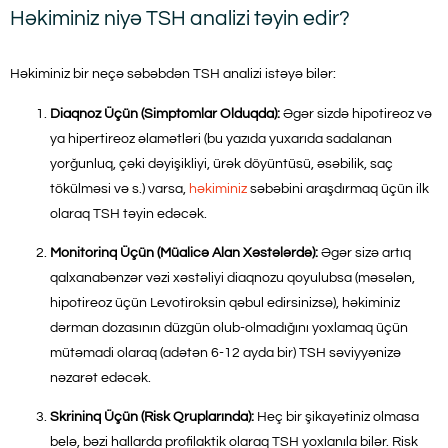
Həkiminiz niyə TSH analizi təyin edir?
Həkiminiz bir neçə səbəbdən TSH analizi istəyə bilər:
Diaqnoz Üçün (Simptomlar Olduqda):
Əgər sizdə hipotireoz və
ya hipertireoz əlamətləri (bu yazıda yuxarıda sadalanan
yorğunluq, çəki dəyişikliyi, ürək döyüntüsü, əsəbilik, saç
tökülməsi və s.) varsa,
həkiminiz
səbəbini araşdırmaq üçün ilk
olaraq TSH təyin edəcək.
Monitorinq Üçün (Müalicə Alan Xəstələrdə):
Əgər sizə artıq
qalxanabənzər vəzi xəstəliyi diaqnozu qoyulubsa (məsələn,
hipotireoz üçün Levotiroksin qəbul edirsinizsə), həkiminiz
dərman dozasının düzgün olub-olmadığını yoxlamaq üçün
mütəmadi olaraq (adətən 6-12 ayda bir) TSH səviyyənizə
nəzarət edəcək.
Skrininq Üçün (Risk Qruplarında):
Heç bir şikayətiniz olmasa
belə, bəzi hallarda profilaktik olaraq TSH yoxlanıla bilər. Risk