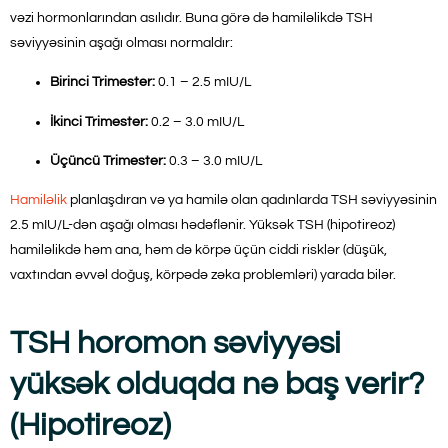
vəzi hormonlarından asılıdır. Buna görə də hamiləlikdə TSH
səviyyəsinin aşağı olması normaldır:
Birinci Trimester:
0.1 – 2.5 mIU/L
İkinci Trimester:
0.2 – 3.0 mIU/L
Üçüncü Trimester:
0.3 – 3.0 mIU/L
Hamiləlik
planlaşdıran və ya hamilə olan qadınlarda TSH səviyyəsinin
2.5 mIU/L-dən aşağı olması hədəflənir. Yüksək TSH (hipotireoz)
hamiləlikdə həm ana, həm də körpə üçün ciddi risklər (düşük,
vaxtından əvvəl doğuş, körpədə zəka problemləri) yarada bilər.
TSH horomon səviyyəsi
yüksək olduqda nə baş verir?
(Hipotireoz)