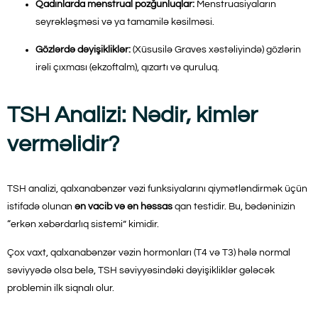
Qadınlarda menstrual pozğunluqlar:
Menstruasiyaların
seyrəkləşməsi və ya tamamilə kəsilməsi.
Gözlərdə dəyişikliklər:
(Xüsusilə Graves xəstəliyində) gözlərin
irəli çıxması (ekzoftalm), qızartı və quruluq.
TSH Analizi: Nədir, kimlər
verməlidir?
TSH analizi, qalxanabənzər vəzi funksiyalarını qiymətləndirmək üçün
istifadə olunan
ən vacib və ən həssas
qan testidir. Bu, bədəninizin
“erkən xəbərdarlıq sistemi” kimidir.
Çox vaxt, qalxanabənzər vəzin hormonları (T4 və T3) hələ normal
səviyyədə olsa belə, TSH səviyyəsindəki dəyişikliklər gələcək
problemin ilk siqnalı olur.