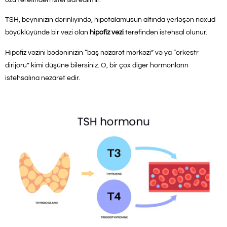
TSH, beyninizin dərinliyində, hipotalamusun altında yerləşən noxud
böyüklüyündə bir vəzi olan
hipofiz vəzi
tərəfindən istehsal olunur.
Hipofiz vəzini bədəninizin “baş nəzarət mərkəzi” və ya “orkestr
dirijoru” kimi düşünə bilərsiniz. O, bir çox digər hormonların
istehsalına nəzarət edir.