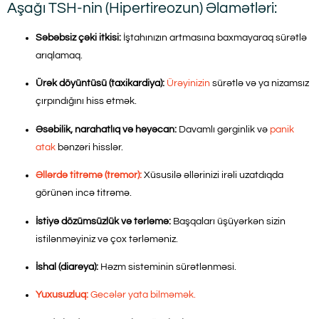
Aşağı TSH-nin (Hipertireozun) Əlamətləri:
Səbəbsiz çəki itkisi:
İştahınızın artmasına baxmayaraq sürətlə
arıqlamaq.
Ürək döyüntüsü (taxikardiya):
Ürəyinizin
sürətlə və ya nizamsız
çırpındığını hiss etmək.
Əsəbilik, narahatlıq və həyəcan:
Davamlı gərginlik və
panik
atak
bənzəri hisslər.
Əllərdə titrəmə (tremor):
Xüsusilə əllərinizi irəli uzatdıqda
görünən incə titrəmə.
İstiyə dözümsüzlük və tərləmə:
Başqaları üşüyərkən sizin
istilənməyiniz və çox tərləməniz.
İshal (diareya):
Həzm sisteminin sürətlənməsi.
Yuxusuzluq:
Gecələr yata bilməmək.