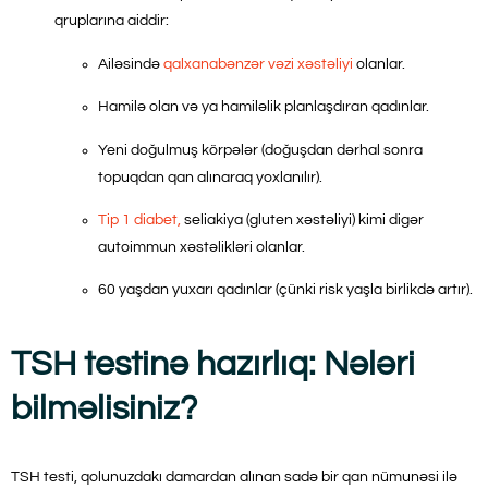
qruplarına aiddir:
Ailəsində
qalxanabənzər vəzi xəstəliyi
olanlar.
Hamilə olan və ya hamiləlik planlaşdıran qadınlar.
Yeni doğulmuş körpələr (doğuşdan dərhal sonra
topuqdan qan alınaraq yoxlanılır).
Tip 1 diabet,
seliakiya (gluten xəstəliyi) kimi digər
autoimmun xəstəlikləri olanlar.
60 yaşdan yuxarı qadınlar (çünki risk yaşla birlikdə artır).
TSH testinə hazırlıq: Nələri
bilməlisiniz?
TSH testi, qolunuzdakı damardan alınan sadə bir qan nümunəsi ilə