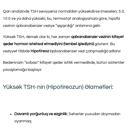
Qan analizində TSH səviyyəniz normaldan yüksəkdirsə (məsələn, 5.0,
10.0 və ya daha yüksək), bu, termostat analogiyamıza görə, hipofiz
vəzinin qalxanabənzər vəziyə “qışqırdığı” anlamına gəlir.
Yüksək TSH, demək olar ki, hər zaman
qalxanabənzər vəzinin kifayət
qədər hormon istehsal etmədiyini (tembel işlədiyini)
göstərir. Bu
vəziyyət tibbdə
Hipotireoz
(qalxanabənzər vəzi çatışmazlığı) adlanır.
Bədəninizin “sobası” kifayət qədər istilik vermədikdə, bütün sistemlər
yavaşlamağa başlayır.
Yüksək TSH-nin (Hipotireozun) Əlamətləri:
Davamlı yorğunluq və əzginlik:
Səhərlər yuxudan doymadan
oyanmaq.