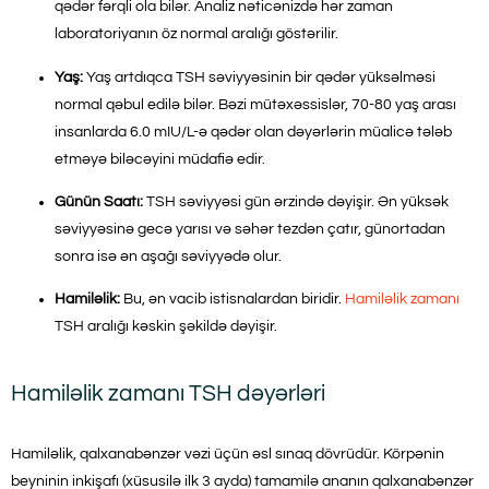
qədər fərqli ola bilər. Analiz nəticənizdə hər zaman
laboratoriyanın öz normal aralığı göstərilir.
Yaş:
Yaş artdıqca TSH səviyyəsinin bir qədər yüksəlməsi
normal qəbul edilə bilər. Bəzi mütəxəssislər, 70-80 yaş arası
insanlarda 6.0 mIU/L-ə qədər olan dəyərlərin müalicə tələb
etməyə biləcəyini müdafiə edir.
Günün Saatı:
TSH səviyyəsi gün ərzində dəyişir. Ən yüksək
səviyyəsinə gecə yarısı və səhər tezdən çatır, günortadan
sonra isə ən aşağı səviyyədə olur.
Hamiləlik:
Bu, ən vacib istisnalardan biridir.
Hamiləlik zamanı
TSH aralığı kəskin şəkildə dəyişir.
Hamiləlik zamanı TSH dəyərləri
Hamiləlik, qalxanabənzər vəzi üçün əsl sınaq dövrüdür. Körpənin
beyninin inkişafı (xüsusilə ilk 3 ayda) tamamilə ananın qalxanabənzər