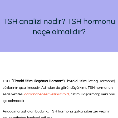
TSH analizi nədir? TSH hormonu
neçə olmalıdır?
TSH,
“Tireoid Stimullaşdırıcı Hormon”
(Thyroid-Stimulating Hormone)
sözlərinin qısaltmasıdır. Adından da göründüyü kimi, TSH hormonun
əsas vəzifəsi
qalxanabənzər vəzini (tiroidi)
“stimullaşdırmaq”, yəni onu
işə salmaqdır.
Ancaq maraqlı olan budur ki, TSH hormonu qalxanabənzər vəzinin
özü tərəfindən istehsal edilmir.