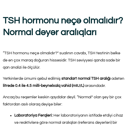
TSH hormonu neçə olmalıdır?
Normal dəyər aralıqları
“TSH hormonu neçə olmalıdır?” sualının cavabı, TSH testinin bəlkə
də ən çox maraq doğuran hissəsidir. TSH səviyyəsi qanda sadə bir
qan analizi ilə ölçülür.
Yetkinlərdə ümumi qəbul edilmiş
standart normal TSH aralığı
adətən
litrədə 0.4 ilə 4.5 milli-beynəlxalq vahid (mIU/L)
arasındadır.
Ancaq bu rəqəmlər kəskin qaydalar deyil. “Normal” olan şey bir çox
faktordan asılı olaraq dəyişə bilər:
Laboratoriya Fərqləri:
Hər laboratoriyanın istifadə etdiyi cihaz
və reaktivlərə görə normal aralıqları (referans dəyərləri) bir