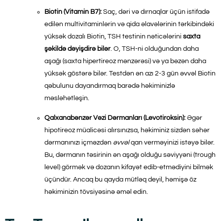
Biotin (Vitamin B7):
Saç, dəri və dırnaqlar üçün istifadə
edilən multivitaminlərin və qida əlavələrinin tərkibindəki
yüksək dozalı Biotin, TSH testinin nəticələrini
saxta
şəkildə dəyişdirə bilər
. O, TSH-ni olduğundan daha
aşağı (saxta hipertireoz mənzərəsi) və ya bəzən daha
yüksək göstərə bilər. Testdən ən azı 2-3 gün əvvəl Biotin
qəbulunu dayandırmaq barədə həkiminizlə
məsləhətləşin.
Qalxanabənzər Vəzi Dərmanları (Levotiroksin):
Əgər
hipotireoz müalicəsi alırsınızsa, həkiminiz sizdən səhər
dərmanınızı içməzdən
əvvəl
qan verməyinizi istəyə bilər.
Bu, dərmanın təsirinin ən aşağı olduğu səviyyəni (trough
level) görmək və dozanın kifayət edib-etmədiyini bilmək
üçündür. Ancaq bu qayda mütləq deyil, həmişə öz
həkiminizin tövsiyəsinə əməl edin.