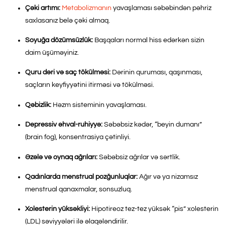
Çəki artımı:
Metabolizmanın
yavaşlaması səbəbindən pəhriz
saxlasanız belə çəki almaq.
Soyuğa dözümsüzlük:
Başqaları normal hiss edərkən sizin
daim üşüməyiniz.
Quru dəri və saç tökülməsi:
Dərinin quruması, qaşınması,
saçların keyfiyyətini itirməsi və tökülməsi.
Qəbizlik:
Həzm sisteminin yavaşlaması.
Depressiv əhval-ruhiyyə:
Səbəbsiz kədər, “beyin dumanı”
(brain fog), konsentrasiya çətinliyi.
Əzələ və oynaq ağrıları:
Səbəbsiz ağrılar və sərtlik.
Qadınlarda menstrual pozğunluqlar:
Ağır və ya nizamsız
menstrual qanaxmalar, sonsuzluq.
Xolesterin yüksəkliyi:
Hipotireoz tez-tez yüksək “pis” xolesterin
(LDL) səviyyələri ilə əlaqələndirilir.