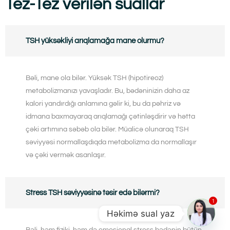
Tez-Tez verilən suallar
TSH yüksəkliyi arıqlamağa mane olurmu?
Bəli, mane ola bilər. Yüksək TSH (hipotireoz)
metabolizmanızı yavaşladır. Bu, bədəninizin daha az
kalori yandırdığı anlamına gəlir ki, bu da pəhriz və
idmana baxmayaraq arıqlamağı çətinləşdirir və hətta
çəki artımına səbəb ola bilər. Müalicə olunaraq TSH
səviyyəsi normallaşdıqda metabolizma da normallaşır
və çəki vermək asanlaşır.
Stress TSH səviyyəsinə təsir edə bilərmi?
1
Həkimə sual yaz