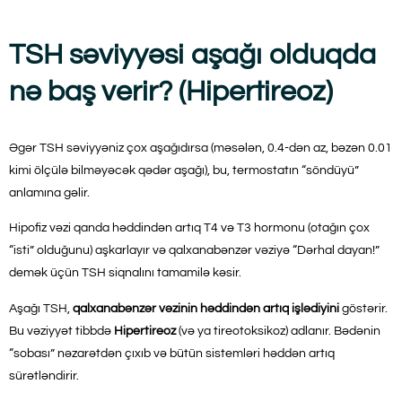
TSH səviyyəsi aşağı olduqda
nə baş verir? (Hipertireoz)
Əgər TSH səviyyəniz çox aşağıdırsa (məsələn, 0.4-dən az, bəzən 0.01
kimi ölçülə bilməyəcək qədər aşağı), bu, termostatın “söndüyü”
anlamına gəlir.
Hipofiz vəzi qanda həddindən artıq T4 və T3 hormonu (otağın çox
“isti” olduğunu) aşkarlayır və qalxanabənzər vəziyə “Dərhal dayan!”
demək üçün TSH siqnalını tamamilə kəsir.
Aşağı TSH,
qalxanabənzər vəzinin həddindən artıq işlədiyini
göstərir.
Bu vəziyyət tibbdə
Hipertireoz
(və ya tireotoksikoz) adlanır. Bədənin
“sobası” nəzarətdən çıxıb və bütün sistemləri həddən artıq
sürətləndirir.