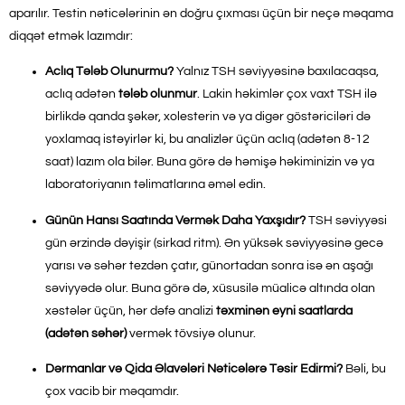
aparılır. Testin nəticələrinin ən doğru çıxması üçün bir neçə məqama
diqqət etmək lazımdır:
Aclıq Tələb Olunurmu?
Yalnız TSH səviyyəsinə baxılacaqsa,
aclıq adətən
tələb olunmur
. Lakin həkimlər çox vaxt TSH ilə
birlikdə qanda şəkər, xolesterin və ya digər göstəriciləri də
yoxlamaq istəyirlər ki, bu analizlər üçün aclıq (adətən 8-12
saat) lazım ola bilər. Buna görə də həmişə həkiminizin və ya
laboratoriyanın təlimatlarına əməl edin.
Günün Hansı Saatında Vermək Daha Yaxşıdır?
TSH səviyyəsi
gün ərzində dəyişir (sirkad ritm). Ən yüksək səviyyəsinə gecə
yarısı və səhər tezdən çatır, günortadan sonra isə ən aşağı
səviyyədə olur. Buna görə də, xüsusilə müalicə altında olan
xəstələr üçün, hər dəfə analizi
təxminən eyni saatlarda
(adətən səhər)
vermək tövsiyə olunur.
Dərmanlar və Qida Əlavələri Nəticələrə Təsir Edirmi?
Bəli, bu
çox vacib bir məqamdır.