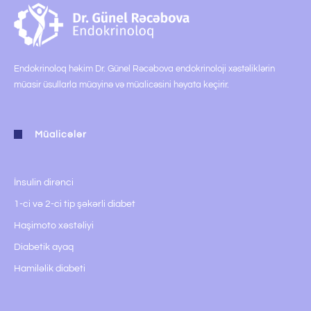
Endokrinoloq həkim Dr. Günel Rəcəbova endokrinoloji xəstəliklərin
müasir üsullarla müayinə və müalicəsini həyata keçirir.
Müalicələr
İnsulin dirənci
1-ci və 2-ci tip şəkərli diabet
Haşimoto xəstəliyi
Diabetik ayaq
Hamiləlik diabeti