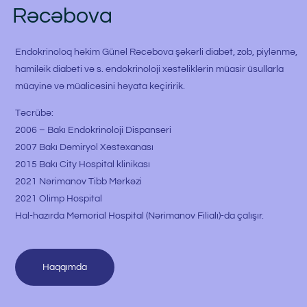
Rəcəbova
Endokrinoloq həkim Günel Rəcəbova şəkərli diabet, zob, piylənmə,
hamiləik diabeti və s. endokrinoloji xəstəliklərin müasir üsullarla
müayinə və müalicəsini həyata keçiririk.
Təcrübə:
2006 – Bakı Endokrinoloji Dispanseri
2007 Bakı Dəmiryol Xəstəxanası
2015 Bakı City Hospital klinikası
2021 Nərimanov Tibb Mərkəzi
2021 Olimp Hospital
Hal-hazırda Memorial Hospital (Nərimanov Filialı)-da çalışır.
Haqqımda