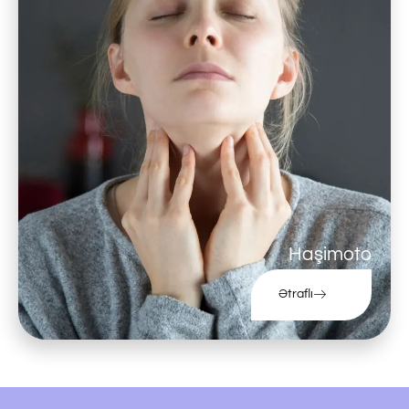
Haşimoto
Ətraflı