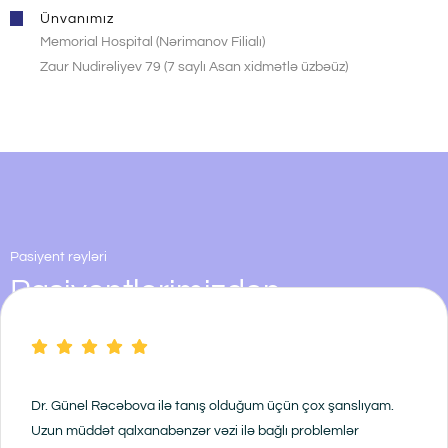
Ünvanımız
Memorial Hospital (Nərimanov Filialı)
Zaur Nudirəliyev 79 (7 saylı Asan xidmətlə üzbəüz)
Pasiyent rəyləri
Pasiyentlərimizdən
Dr. Günel Rəcəbova ilə tanış olduğum üçün çox şanslıyam.
Uzun müddət qalxanabənzər vəzi ilə bağlı problemlər