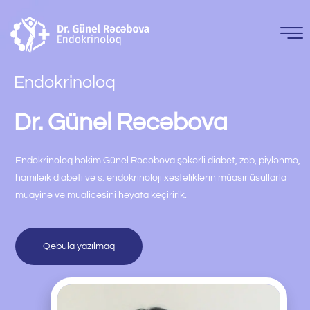
Endokrinoloq
Dr. Günel Rəcəbova
Endokrinoloq həkim Günel Rəcəbova şəkərli diabet, zob, piylənmə,
hamiləik diabeti və s. endokrinoloji xəstəliklərin müasir üsullarla
müayinə və müalicəsini həyata keçiririk.
Qəbula yazılmaq