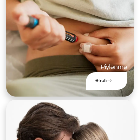
Piylənmə
Ətraflı