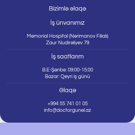
Bizimlə əlaqə
İş ünvanımız
Memorial Hospital (Nərimanov Filialı)
Zaur Nudirəliyev 79
İş saatlarım
B.E-Şənbə: 09:00-15:00
Bazar: Qeyri iş günü
Əlaqə
+994 55 741 01 05
info@doctorgunel.az