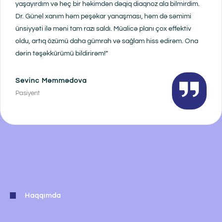
yaşayırdım və heç bir həkimdən dəqiq diaqnoz ala bilmirdim.
Dr. Günel xanım həm peşəkar yanaşması, həm də səmimi
ünsiyyəti ilə məni tam razı saldı. Müalicə planı çox effektiv
oldu, artıq özümü daha gümrah və sağlam hiss edirəm. Ona
dərin təşəkkürümü bildirirəm!”
Sevinc Məmmədova
Pasiyent
Haqqımda