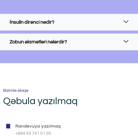
İnsulin dirənci nədir?
Zobun əlamətləri nələrdir?
Bizimlə əlaqə
Qəbula yazılmaq
Randevuya yazılmaq
+994 55 741 01 05