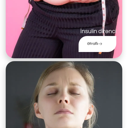
İnsulin dirənci
Ətraflı