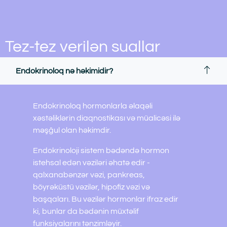
Tez-tez verilən suallar
Endokrinoloq nə həkimidir?
Endokrinoloq hormonlarla əlaqəli
xəstəliklərin diaqnostikası və müalicəsi ilə
məşğul olan həkimdir.
Endokrinoloji sistem bədəndə hormon
istehsal edən vəziləri əhatə edir -
qalxanabənzər vəzi, pankreas,
böyrəküstü vəzilər, hipofiz vəzi və
başqaları. Bu vəzilər hormonlar ifraz edir
ki, bunlar da bədənin müxtəlif
funksiyalarını tənzimləyir.