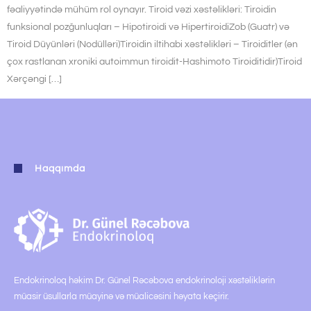
fəaliyyətində mühüm rol oynayır. Tiroid vəzi xəstəlikləri: Tiroidin
funksional pozğunluqları – Hipotiroidi və HipertiroidiZob (Guatr) və
Tiroid Düyünləri (Nodülləri)Tiroidin iltihabi xəstəlikləri – Tiroiditler (ən
çox rastlanan xroniki autoimmun tiroidit-Hashimoto Tiroiditidir)Tiroid
Xərçəngi […]
Haqqımda
Endokrinoloq həkim Dr. Günel Rəcəbova endokrinoloji xəstəliklərin
müasir üsullarla müayinə və müalicəsini həyata keçirir.