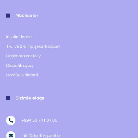
Müalicələr
İnsulin dirənci
1-ci və 2-ci tip şəkərli diabet
Haşimoto xəstəliyi
Diabetik ayaq
Hamiləlik diabeti
Bizimlə əlaqə
+994 55 741 01 05
info@doctorgunel.az