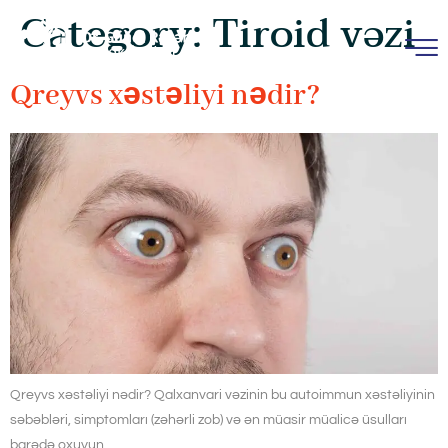
Category:
Tiroid vəzi
Qreyvs xəstəliyi nədir?
Qreyvs xəstəliyi nədir? Qalxanvari vəzinin bu autoimmun xəstəliyinin
səbəbləri, simptomları (zəhərli zob) və ən müasir müalicə üsulları
barədə oxuyun.