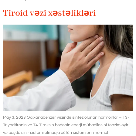
Tiroid vəzi xəstəlikləri
May 3, 2023 Qalxanabənzər vəzində sintez olunan hormonlar – T3-
Triyodtironin ve T4-Tiroksin bədənin enerji mübadiləsini tənzimləyir
və başda sinir sistemi olmaqla bütün sistemlərin normal