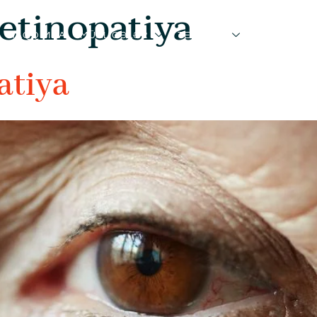
retinopatiya
HAQQIMDA
MÜALİCƏLƏR
TESTLƏR
BLOQ
ƏL
atiya