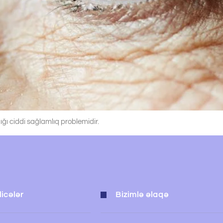
ığı ciddi sağlamlıq problemidir.
icələr
Bizimlə əlaqə