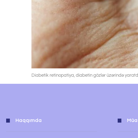
Diabetik retinopatiya, diabetin gözlər üzərində yaratd
Haqqımda
Müal