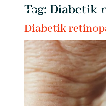
Tag:
Diabetik 
ƏSAS SƏHİFƏ
Diabetik retinop