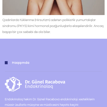
Qadınlarda tüklənmə (Hirsutizm) adətən polikistik yumurtalıqlar
sindromu (PKYS) kimi hormonal pozğunluqlarla əlaqələndirilir. Ancaq
başqa bir çox səbəbi də ola bilər.
Haqqımda
Endokrinoloq həkim Dr. Günel Rəcəbova endokrinoloji xəstəliklərin
müasir üsullarla müayinə və müalicəsini həyata keçirir.