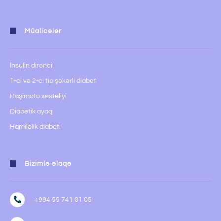
Müalicələr
İnsulin dirənci
1-ci və 2-ci tip şəkərli diabet
Haşimoto xəstəliyi
Diabetik ayaq
Hamiləlik diabeti
Bizimlə əlaqə
+994 55 741 01 05