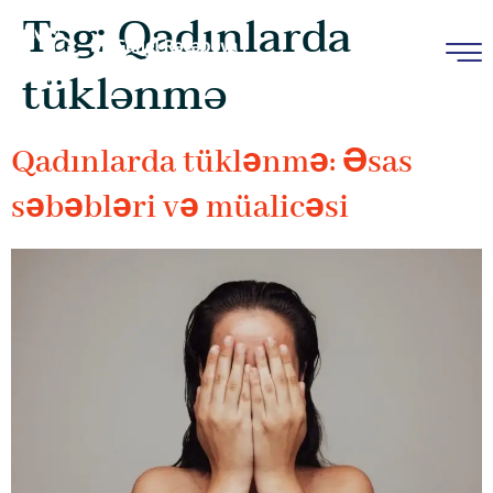
Tag:
Qadınlarda
tüklənmə
Qadınlarda tüklənmə: Əsas
səbəbləri və müalicəsi