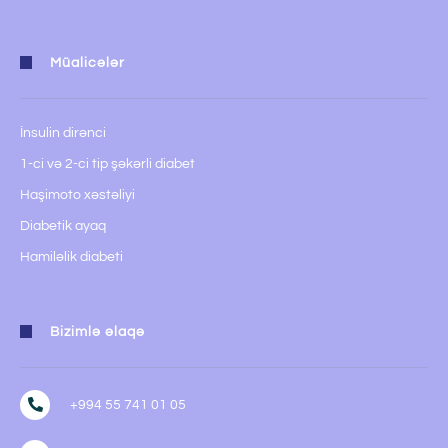
Müalicələr
İnsulin dirənci
1-ci və 2-ci tip şəkərli diabet
Haşimoto xəstəliyi
Diabetik ayaq
Hamiləlik diabeti
Bizimlə əlaqə
+994 55 741 01 05