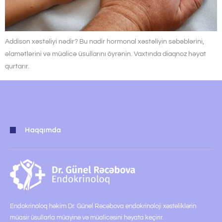
Addison xəstəliyi nədir? Bu nadir hormonal xəstəliyin səbəblərini,
əlamətlərini və müalicə üsullarını öyrənin. Vaxtında diaqnoz həyat
qurtarır.
Haqqımda
Endokrinoloq həkim Dr. Günel Rəcəbova endokrinoloji xəstəliklərin
müasir üsullarla müayinə və müalicəsini həyata keçirir.