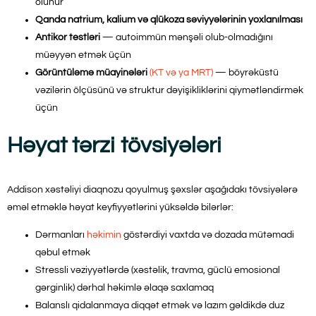
olunur
Qanda natrium, kalium və qlükoza səviyyələrinin yoxlanılması
Antikor testləri
— autoimmün mənşəli olub-olmadığını
müəyyən etmək üçün
Görüntüləmə müayinələri
(KT və ya MRT)
— böyrəküstü
vəzilərin ölçüsünü və struktur dəyişikliklərini qiymətləndirmək
üçün
Həyat tərzi tövsiyələri
Addison xəstəliyi diaqnozu qoyulmuş şəxslər aşağıdakı tövsiyələrə
əməl etməklə həyat keyfiyyətlərini yüksəldə bilərlər:
Dərmanları
həkimin
göstərdiyi vaxtda və dozada mütəmadi
qəbul etmək
Stressli vəziyyətlərdə (xəstəlik, travma, güclü emosional
gərginlik) dərhal həkimlə əlaqə saxlamaq
Balanslı qidalanmaya diqqət etmək və lazım gəldikdə duz