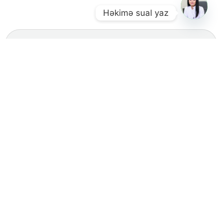
Həkimə sual yaz
Son yazılarımız
Kuşinq sindromu nədir?
Sağlam arıqlamağın yolları: 10 Effektiv metod
Addison xəstəliyi nədir? Addison xəstəliyi müalicəsi
Prolaktin hormonu yüksəkliyi: Səbəblər, əlamətlər və
müalicəsi
Qanda qlükoza nədir?