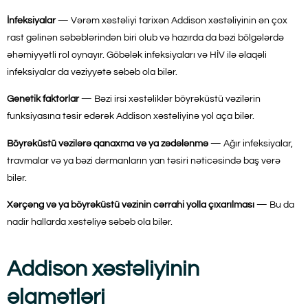
İnfeksiyalar
— Vərəm xəstəliyi tarixən Addison xəstəliyinin ən çox
rast gəlinən səbəblərindən biri olub və hazırda da bəzi bölgələrdə
əhəmiyyətli rol oynayır. Göbələk infeksiyaları və HİV ilə əlaqəli
infeksiyalar da vəziyyətə səbəb ola bilər.
Genetik faktorlar
— Bəzi irsi xəstəliklər böyrəküstü vəzilərin
funksiyasına təsir edərək Addison xəstəliyinə yol aça bilər.
Böyrəküstü vəzilərə qanaxma və ya zədələnmə
— Ağır infeksiyalar,
travmalar və ya bəzi dərmanların yan təsiri nəticəsində baş verə
bilər.
Xərçəng və ya böyrəküstü vəzinin cərrahi yolla çıxarılması
— Bu da
nadir hallarda xəstəliyə səbəb ola bilər.
Addison xəstəliyinin
əlamətləri