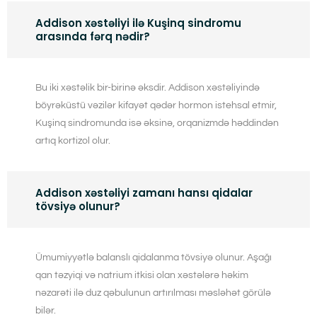
Addison xəstəliyi ilə Kuşinq sindromu
arasında fərq nədir?
Bu iki xəstəlik bir-birinə əksdir. Addison xəstəliyində
böyrəküstü vəzilər kifayət qədər hormon istehsal etmir,
Kuşinq sindromunda isə əksinə, orqanizmdə həddindən
artıq kortizol olur.
Addison xəstəliyi zamanı hansı qidalar
tövsiyə olunur?
Ümumiyyətlə balanslı qidalanma tövsiyə olunur. Aşağı
qan təzyiqi və natrium itkisi olan xəstələrə həkim
nəzarəti ilə duz qəbulunun artırılması məsləhət görülə
bilər.