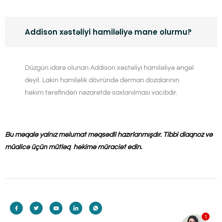
Addison xəstəliyi hamiləliyə mane olurmu?
Düzgün idarə olunan Addison xəstəliyi hamiləliyə əngəl
deyil. Lakin hamiləlik dövründə dərman dozalarının
həkim tərəfindən nəzarətdə saxlanılması vacibdir.
Bu məqalə yalnız məlumat məqsədli hazırlanmışdır. Tibbi diaqnoz və
müalicə üçün mütləq həkimə müraciət edin.
1