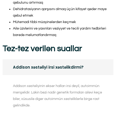
qəbulunu artırmaq
Dehidratasiyanın qarşısını almaq üçün kifayət qədər maye
qəbul etmək
Mütəmadi tibbi müayinələrdən keçmək
Ailə üzvlərini və yaxınları vəziyyət və təcili yardım tədbirləri
barədə məlumatlandırmaq
Tez-tez verilən suallar
Addison xəstəliyi irsi xəstəlikdirmi?
Addison xəstəliyinin əksər halları irsi deyil, autoimmün
mənşəlidir. Lakin bəzi nadir genetik formaları ailəvi keçə
bilər, xüsusilə digər autoimmün xəstəliklərlə birgə rast
gəlindikdə.