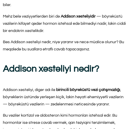
bilər.
Məhz belə vəziyyətlərdən biri də
Addison xəstəliyidir
— böyrəküstü
vəzilərin kifayət qədər hormon istehsal edə bilmədiyi nadir, lakin ciddi
bir endokrin xəstəlikdir.
Bəs Addison xəstəliyi nədir, niyə yaranır və necə müalicə olunur? Bu
məqalədə bu suallara ətraflı cavab tapacaqsınız.
Addison xəstəliyi nədir?
Addison xəstəliyi, digər adı ilə
birincili böyrəküstü vəzi çatışmazlığı
,
böyrəklərin üstündə yerləşən kiçik, lakin həyati əhəmiyyətli vəzilərin
— böyrəküstü vəzilərin — zədələnməsi nəticəsində yaranır.
Bu vəzilər kortizol və aldosteron kimi hormonları istehsal edir. Bu
hormonlar isə stresə cavab vermək, qan təzyiqini tənzimləmək,