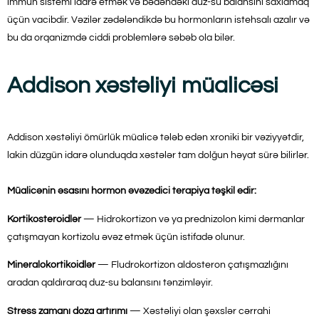
immun sistemi idarə etmək və bədəndəki duz-su balansını saxlamaq
üçün vacibdir. Vəzilər zədələndikdə bu hormonların istehsalı azalır və
bu da orqanizmdə ciddi problemlərə səbəb ola bilər.
Addison xəstəliyi müalicəsi
Addison xəstəliyi ömürlük müalicə tələb edən xroniki bir vəziyyətdir,
lakin düzgün idarə olunduqda xəstələr tam dolğun həyat sürə bilirlər.
Müalicənin əsasını hormon əvəzedici terapiya təşkil edir:
Kortikosteroidlər
— Hidrokortizon və ya prednizolon kimi dərmanlar
çatışmayan kortizolu əvəz etmək üçün istifadə olunur.
Mineralokortikoidlər
— Fludrokortizon aldosteron çatışmazlığını
aradan qaldıraraq duz-su balansını tənzimləyir.
Stress zamanı doza artırımı
— Xəstəliyi olan şəxslər cərrahi