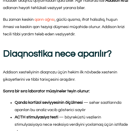
müddət diaqnoz qoyulmadan qala bilər. Ağır hallarda isə
Addison krizi
adlanan həyati təhlükəli vəziyyət yarana bilər.
Bu zaman kəskin
qarın ağrısı
, güclü qusma, ifrat halsızlıq, huşun
itməsi və kəskin qan təzyiqi düşməsi müşahidə olunur. Addison krizi
təcili tibbi yardım tələb edən vəziyyətdir.
Diaqnostika necə aparılır?
Addison xəstəliyinin diaqnozu üçün həkim ilk növbədə xəstənin
şikayətlərini və tibbi tarixçəsini araşdırır.
Sonra bir sıra laborator müayinələr təyin olunur:
Qanda kortizol səviyyəsinin ölçülməsi
— səhər saatlarında
aparılan bu analiz vacib göstərici sayılır
ACTH stimulyasiya testi
— böyrəküstü vəzilərin
stimulyasiyaya necə reaksiya verdiyini yoxlamaq üçün istifadə