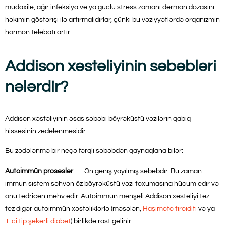
müdaxilə, ağır infeksiya və ya güclü stress zamanı dərman dozasını
həkimin göstərişi ilə artırmalıdırlar, çünki bu vəziyyətlərdə orqanizmin
hormon tələbatı artır.
Addison xəstəliyinin səbəbləri
nələrdir?
Addison xəstəliyinin əsas səbəbi böyrəküstü vəzilərin qabıq
hissəsinin zədələnməsidir.
Bu zədələnmə bir neçə fərqli səbəbdən qaynaqlana bilər:
Autoimmün proseslər
— Ən geniş yayılmış səbəbdir. Bu zaman
immun sistem səhvən öz böyrəküstü vəzi toxumasına hücum edir və
onu tədricən məhv edir. Autoimmün mənşəli Addison xəstəliyi tez-
tez digər autoimmün xəstəliklərlə (məsələn,
Haşimoto tiroiditi
və ya
1-ci tip şəkərli diabet
) birlikdə rast gəlinir.