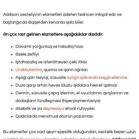
Addison xəstəliyinin əlamətləri adətən tədricən inkişaf edir və
başlanğıcda diqqətdən kənarda qala bilər.
Ən çox rast gəlinən əlamətlərə aşağıdakılar daxildir:
Davamlı yorğunluq və halsızlıq hissi
Əzələ zəifliyi
İştahasızlıq və istənilməyən çəki itkisi
Ürəkbulanma
, qusma və qarın ağrıları
Aşağı qan təzyiqi, xüsusilə
ayağa qalxanda başgicəllənmə
Duza qarşı artan həvəs (duzlu qidalara həsrət qalma)
Dərinin, xüsusilə çapıq izlərinin, əl ovuclarının qırışlarının və
dodaqların tündləşməsi (hiperpiqmentasiya)
Əsəbilik və ya
depressiya
əhval-ruhiyyəsi
Qadınlarda menstrual dövrün pozulması
Bu əlamətlər çox vaxt qeyri-spesifik olduğundan, xəstəlik bəzən uzun