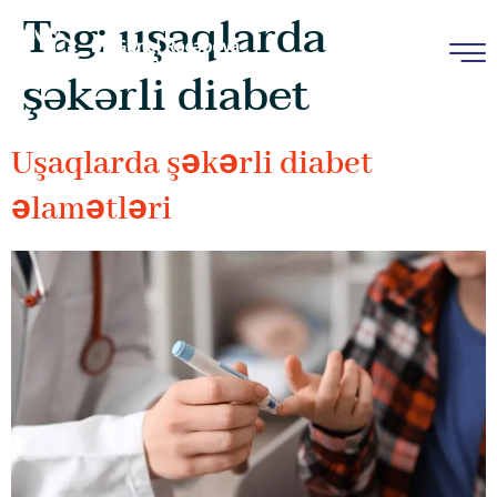
Tag:
uşaqlarda
şəkərli diabet
Uşaqlarda şəkərli diabet
əlamətləri