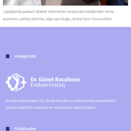
Uşaqlarda şəkərli diabet əlamətləri arasında həddindən artıq
susama, yataq islatma, ağız quruluğu, aclıq hissi mövcuddur.
Haqqımda
Endokrinoloq həkim Dr. Günel Rəcəbova endokrinoloji xəstəliklərin
müasir üsullarla müayinə və müalicəsini həyata keçirir.
Müalicələr