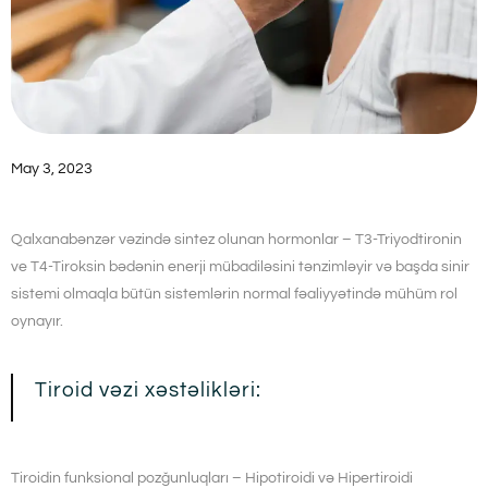
May 3, 2023
Qalxanabənzər vəzində sintez olunan hormonlar – T3-Triyodtironin
ve T4-Tiroksin bədənin enerji mübadiləsini tənzimləyir və başda sinir
sistemi olmaqla bütün sistemlərin normal fəaliyyətində mühüm rol
oynayır.
Tiroid vəzi xəstəlikləri:
Tiroidin funksional pozğunluqları – Hipotiroidi və Hipertiroidi