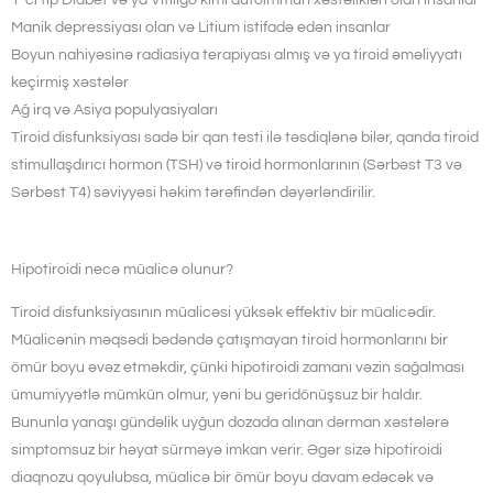
1-ci tip Diabet və ya Vitiligo kimi autoimmun xəstəlikləri olan insanlar
Manik depressiyası olan və Litium istifadə edən insanlar
Boyun nahiyəsinə radiasiya terapiyası almış və ya tiroid əməliyyatı
keçirmiş xəstələr
Ağ irq və Asiya populyasiyaları
Tiroid disfunksiyası sadə bir qan testi ilə təsdiqlənə bilər, qanda tiroid
stimullaşdırıcı hormon (TSH) və tiroid hormonlarının (Sərbəst T3 və
Sərbəst T4) səviyyəsi həkim tərəfindən dəyərləndirilir.
Hipotiroidi necə müalicə olunur?
Tiroid disfunksiyasının müalicəsi yüksək effektiv bir müalicədir.
Müalicənin məqsədi bədəndə çatışmayan tiroid hormonlarını bir
ömür boyu əvəz etməkdir, çünki hipotiroidi zamanı vəzin sağalması
ümumiyyətlə mümkün olmur, yəni bu geridönüşsuz bir haldır.
Bununla yanaşı gündəlik uyğun dozada alınan dərman xəstələrə
simptomsuz bir həyat sürməyə imkan verir. Əgər sizə hipotiroidi
diaqnozu qoyulubsa, müalicə bir ömür boyu davam edəcək və