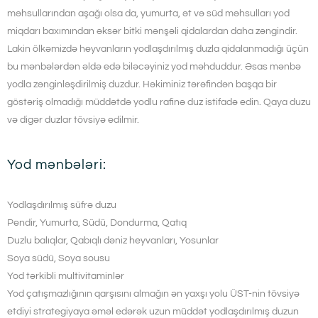
məhsullarından aşağı olsa da, yumurta, ət və süd məhsulları yod
miqdarı baxımından əksər bitki mənşəli qidalardan daha zəngindir.
Lakin ölkəmizdə heyvanların yodlaşdırılmış duzla qidalanmadığı üçün
bu mənbələrdən əldə edə biləcəyiniz yod məhduddur. Əsas mənbə
yodla zənginləşdirilmiş duzdur. Həkiminiz tərəfindən başqa bir
göstəriş olmadığı müddətdə yodlu rafinə duz istifadə edin. Qaya duzu
və digər duzlar tövsiyə edilmir.
Yod mənbələri:
Yodlaşdırılmış süfrə duzu
Pendir, Yumurta, Südü, Dondurma, Qatıq
Duzlu balıqlar, Qabıqlı dəniz heyvanları, Yosunlar
Soya südü, Soya sousu
Yod tərkibli multivitaminlər
Yod çatışmazlığının qarşısını almağın ən yaxşı yolu ÜST-nin tövsiyə
etdiyi strategiyaya əməl edərək uzun müddət yodlaşdırılmış duzun