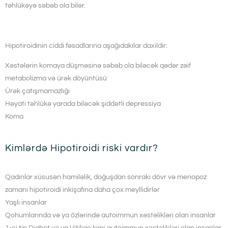
təhlükəyə səbəb ola bilər.
Hipotiroidinin ciddi fəsadlarına aşağıdakılar daxildir:
Xəstələrin komaya düşməsinə səbəb ola biləcək qədər zəif
metabolizma və ürək döyüntüsü
Ürək çatışmamazlığı
Həyati təhlükə yarada biləcək şiddətli depressiya
Koma
Kimlərdə Hipotiroidi riski vardır?
Qadınlar xüsusən hamiləlik, doğuşdan sonrakı dövr və menopoz
zamanı hipotiroidi inkişafına daha çox meyllidirlər
Yaşlı insanlar
Qohumlarında və ya özlərində autoimmun xəstəlikləri olan insanlar