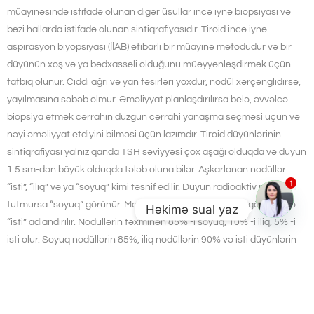
müayinəsində istifadə olunan digər üsullar incə iynə biopsiyası və
bəzi hallarda istifadə olunan sintiqrafiyasıdır. Tiroid incə iynə
aspirasyon biyopsiyası (İİAB) etibarlı bir müayinə metodudur və bir
düyünün xoş və ya bədxassəli olduğunu müəyyənləşdirmək üçün
tatbiq olunur. Ciddi ağrı və yan təsirləri yoxdur, nodül xərçənglidirsə,
yayılmasına səbəb olmur. Əməliyyat planlaşdırılırsa belə, əvvəlcə
biopsiya etmək cərrahın düzgün cərrahi yanaşma seçməsi üçün və
nəyi əməliyyat etdiyini bilməsi üçün lazımdır. Tiroid düyünlərinin
sintiqrafiyası yalnız qanda TSH səviyyəsi çox aşağı olduqda və düyün
1.5 sm-dən böyük olduqda tələb oluna bilər. Aşkarlanan nodüllər
“isti”, “ilıq” və ya “soyuq” kimi təsnif edilir. Düyün radioaktiv maddəni
1
tutmursa “soyuq” görünür. Maddəni tutanlar daha tünd görünür və
Həkimə sual yaz
“isti” adlandırılır. Nodüllərin təxminən 85% -i soyuq, 10% -i iliq, 5% -i
isti olur. Soyuq nodüllərin 85%, iliq nodüllərin 90% və isti düyünlərin
99% -i xoşxassəlidir (xərçəng deyil). Beləliklə, düyünün “soyuq”
olması onun bədxassəli olduğunu gotərməz və təkbaşına əməliyyata
göstəriş deyildir.