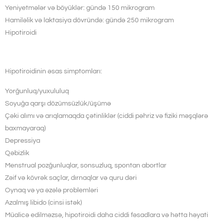
Yeniyetmələr və böyüklər: gündə 150 ​​mikrogram
Hamiləlik və laktasiya dövründə: gündə 250 mikrogram
Hipotiroidi
Hipotiroidinin əsas simptomları:
Yorğunluq/yuxululuq
Soyuğa qarşı dözümsüzlük/üşümə
Çəki alımı və arıqlamaqda çətinliklər (ciddi pəhriz və fiziki məşqlərə
baxmayaraq)
Depressiya
Qəbizlik
Menstrual pozğunluqlar, sonsuzluq, spontan abortlar
Zəif və kövrək saçlar, dırnaqlar və quru dəri
Oynaq və ya əzələ problemləri
Azalmış libido (cinsi istək)
Müalicə edilməzsə, hipotiroidi daha ciddi fəsadlara və hətta həyati