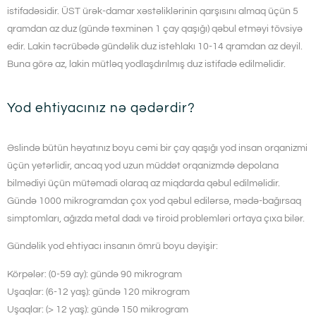
istifadəsidir. ÜST ürək-damar xəstəliklərinin qarşısını almaq üçün 5
qramdan az duz (gündə təxminən 1 çay qaşığı) qəbul etməyi tövsiyə
edir. Lakin təcrübədə gündəlik duz istehlakı 10-14 qramdan az deyil.
Buna görə az, lakin mütləq yodlaşdırılmış duz istifadə edilməlidir.
Yod ehtiyacınız nə qədərdir?
Əslində bütün həyatınız boyu cəmi bir çay qaşığı yod insan orqanizmi
üçün yetərlidir, ancaq yod uzun müddət orqanizmdə depolana
bilmədiyi üçün mütəmadi olaraq az miqdarda qəbul edilməlidir.
Gündə 1000 mikrogramdan çox yod qəbul edilərsə, mədə-bağırsaq
simptomları, ağızda metal dadı və tiroid problemləri ortaya çıxa bilər.
Gündəlik yod ehtiyacı insanın ömrü boyu dəyişir:
Körpələr: (0-59 ay): gündə 90 mikrogram
Uşaqlar: (6-12 yaş): gündə 120 mikrogram
Uşaqlar: (> 12 yaş): gündə 150 ​​mikrogram