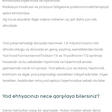
etmisinizsə (hipertiroidi və hipotiroidi)
Radiasiya müalicəsi və ya boyun bölgəsinə şüalanma (radioterapiya)
qəbul etmisinizsə
Ağ irq və asiyalılar digər irqlərə nisbətən üç qat daha çox risk
altındadır.
Yod çatışmamazlığı dünyada təxminən 1,6 milyard insanın risk
altında olduğu və dünyada ən geniş yayılmış xəstəliklərdən biridir.
Yod tiroid hormonlarının(Tiroksin-T4 və Triyodtironin-T3) ayrılmaz
hissəsidir və bu səbəbdən hipotiroidi və hipertiroidi əmələ
gəlməsində vacib rol oynayır. Yod qəbulu çox az olarsa, hipotiroidi,
kretinizm və digər yod çatışmazlığı xəstəlikləri inkişaf edə bilər. Digər
tərəfdən, həddindən artıq yod qəbulu hipertiroidiyə səbəb ola bilər.
Yod ehtiyacınızı necə qarşılaya bilərsiniz?
Dəniz məhsulları yaxşı bir qaynaqdır. Yodun miqdarı əksər dəniz