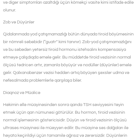
və digər simptomları azaltdığı üçün köməkçi vasitə kimi istifadə edilə
olunur.
Zob və Düyünlər
Qidalanmada yod çatışmamazlığı bütün dünyada tiroid böyüməsinin
bir nömrəli səbəbidir (“guatr” kimi tanınır). Zob-yod çatışmamazlığını
və bu səbədən yetərsiz tiroid hormonu istehsalını kompensasiya
etməyə çalışdıqda əmələ gəlir. Bu müddətdə tiroid vəzisinin normal
ölçüsü tədricən artır, zamanla böyüyür və nodüllər (düyünlər) əmələ
gəlir. Qalxanabənzər vəzisi həddən artıq böyüyən şəxslər udma və
nəfəsalmada problemlərlə qarşılaşa bilər.
Diaqnoz və Müalicə
Həkimin əllə müayinəsindən sonra qanda TSH səviyyəsini təyin
etmək üçün qan nümunəsi götürülür. Bu hormon, tiroid vəzisinin
normal işləməsinin göstəricisidir. Düyün və tiroid vəzisinin ölçüsü
ultrasəs müayinəsi ilə müəyyən edilir. Bu müayinə səs dalğaları ilə
həyata keçirildiyi üçün tamamilə ağrısız və zərərsizdir. Düyünlərin