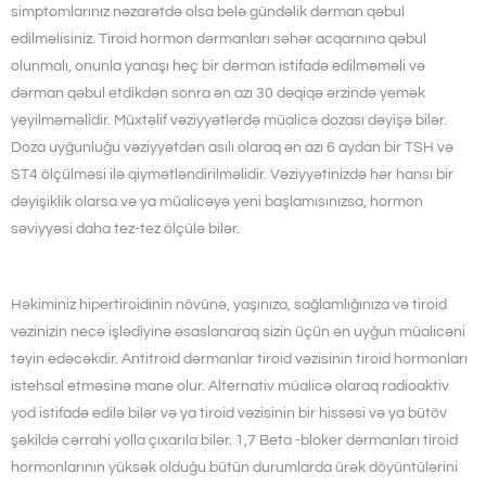
simptomlarınız nəzarətdə olsa belə gündəlik dərman qəbul
edilməlisiniz. Tiroid hormon dərmanları səhər acqarnına qəbul
olunmalı, onunla yanaşı heç bir dərman istifadə edilməməli və
dərman qəbul etdikdən sonra ən azı 30 dəqiqə ərzində yemək
yeyilməməlidir. Müxtəlif vəziyyətlərdə müalicə dozası dəyişə bilər.
Doza uyğunluğu vəziyyətdən asılı olaraq ən azı 6 aydan bir TSH və
ST4 ölçülməsi ilə qiymətləndirilməlidir. Vəziyyətinizdə hər hansı bir
dəyişiklik olarsa və ya müalicəyə yeni başlamısınızsa, hormon
səviyyəsi daha tez-tez ölçülə bilər.
Həkiminiz hipertiroidinin növünə, yaşınıza, sağlamlığınıza və tiroid
vəzinizin necə işlədiyinə əsaslanaraq sizin üçün ən uyğun müalicəni
təyin edəcəkdir. Antitroid dərmanlar tiroid vəzisinin tiroid hormonları
istehsal etməsinə mane olur. Alternativ müalicə olaraq radioaktiv
yod istifadə edilə bilər və ya tiroid vəzisinin bir hissəsi və ya bütöv
şəkildə cərrahi yolla çıxarıla bilər. 1,7 Beta -bloker dərmanları tiroid
hormonlarının yüksək olduğu bütün durumlarda ürək döyüntülərini