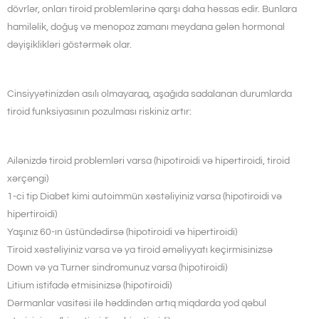
dövrlər, onları tiroid problemlərinə qarşı daha həssas edir. Bunlara
hamiləlik, doğuş və menopoz zamanı meydana gələn hormonal
dəyişiklikləri göstərmək olar.
Cinsiyyətinizdən asılı olmayaraq, aşağıda sadalanan durumlarda
tiroid funksiyasının pozulması riskiniz artır:
Ailənizdə tiroid problemləri varsa (hipotiroidi və hipertiroidi, tiroid
xərçəngi)
1-ci tip Diabet kimi autoimmün xəstəliyiniz varsa (hipotiroidi və
hipertiroidi)
Yaşınız 60-ın üstündədirsə (hipotiroidi və hipertiroidi)
Tiroid xəstəliyiniz varsa və ya tiroid əməliyyatı keçirmisinizsə
Down və ya Turner sindromunuz varsa (hipotiroidi)
Litium istifadə etmisinizsə (hipotiroidi)
Dərmanlar vasitəsi ilə həddindən artıq miqdarda yod qəbul