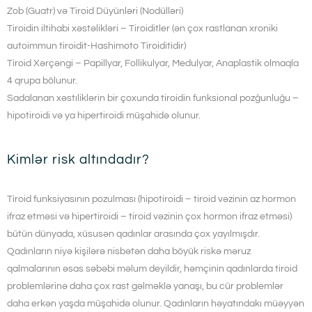
Zob (Guatr) və Tiroid Düyünləri (Nodülləri)
Tiroidin iltihabi xəstəlikləri – Tiroiditler (ən çox rastlanan xroniki
autoimmun tiroidit-Hashimoto Tiroiditidir)
Tiroid Xərçəngi – Papillyar, Follikulyar, Medulyar, Anaplastik olmaqla
4 qrupa bölunur.
Sadalanan xəstıliklərin bir çoxunda tiroidin funksional pozğunluğu –
hipotiroidi və ya hipertiroidi müşahidə olunur.
Kimlər risk altındadır?
Tiroid funksiyasının pozulması (hipotiroidi – tiroid vəzinin az hormon
ifraz etməsi və hipertiroidi – tiroid vəzinin çox hormon ifraz etməsi)
bütün dünyada, xüsusən qadınlar arasında çox yayılmışdır.
Qadınların niyə kişilərə nisbətən daha böyük riskə məruz
qalmalarının əsas səbəbi məlum deyildir, həmçinin qadınlarda tiroid
problemlərinə daha çox rast gəlməklə yanaşı, bu cür problemlər
daha erkən yaşda müşahidə olunur. Qadınların həyatındakı müəyyən