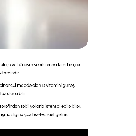
luşu və hüceyrə yenilənməsi kimi bir çox
vitamindir.
 bir öncül maddə olan D vitamini günəş
ez oluna bilir.
əfindən təbii yollarla istehsal edilə bilər.
mazlığına çox tez-tez rast gəlinir.