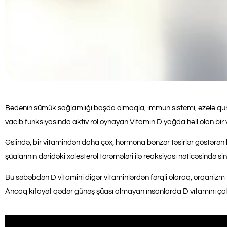
Bədənin sümük sağlamlığı başda olmaqla, immun sistemi, əzələ quru
vacib funksiyasında aktiv rol oynayan Vitamin D yağda həll olan bir 
Əslində, bir vitamindən daha çox, hormona bənzər təsirlər göstərən
şüalarının dəridəki xolesterol törəmələri ilə reaksiyası nəticəsində sint
Bu səbəbdən D vitamini digər vitaminlərdən fərqli olaraq, orqanizm tər
Ancaq kifayət qədər günəş şüası almayan insanlarda D vitamini çatış