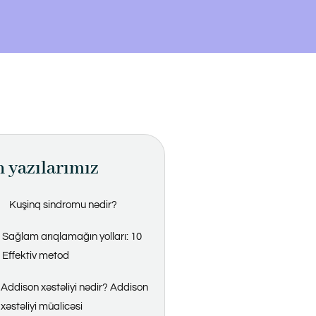
 yazılarımız
Kuşinq sindromu nədir?
Sağlam arıqlamağın yolları: 10
Effektiv metod
Addison xəstəliyi nədir? Addison
xəstəliyi müalicəsi