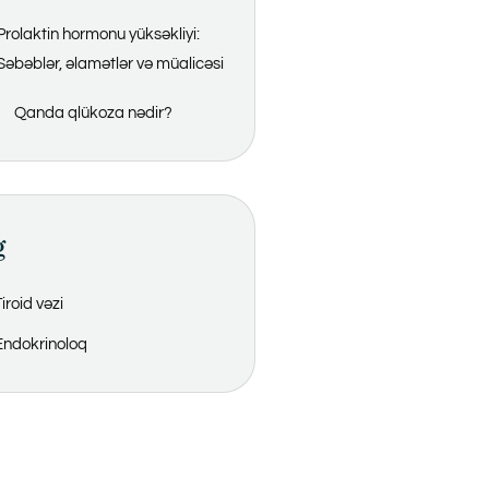
Prolaktin hormonu yüksəkliyi:
Səbəblər, əlamətlər və müalicəsi
Qanda qlükoza nədir?
g
iroid vəzi
Endokrinoloq