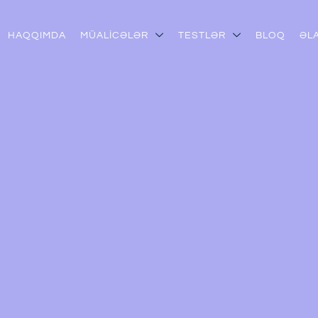
HAQQIMDA
MÜALİCƏLƏR
TESTLƏR
BLOQ
ƏL